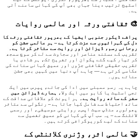
اسٹیج ترتیب دینا جہاں بھی آپ کی کہانی سامنے آتی
ہے۔
🎨 ثقافتی ورثہ اور عالمی روایات
پراشے ڈیکور جنوبی ایشیا کے بھرپور ثقافتی ورثے کا
دل کی گہرائیوں سے عزت کرتا ہے – ہر عالمی جشن کو
روحانی رسم، ڈیزائن اور روایت سے متاثر کرتا ہے۔
تقریب کے مستند عناصر اور سجاوٹ سے لے کر سوچ سمجھ
کر تیار کیے گئے پکوان اور تفریح ​​تک، ہر شادی یا
تقریب حقیقی ثقافتی جڑوں اور عمیق کہانی سنانے کی
عکاسی کرتی ہے — چاہے آپ دنیا میں کہیں بھی جشن
مناتے ہوں۔
چاہے یہ رسم ممبئی میں ادا کی جائے، پیرس میں ایک
نجی اسٹیٹ یا کابو میں ایک ولا،
ہمارے ڈیزائن میں
سفر کے ساتھ روایت ہے۔
ہر ایونٹ کو علاقائی صداقت کے
ساتھ احتیاط سے شامل کیا جاتا ہے – رنگولی سے متاثر
پھولوں، منڈپ سیٹ اپس، روایتی موسیقی، اور رسمی
لائٹنگ سے – یہ سب آپ کی کہانی کو عمیق تفصیل سے
سنانے کے لیے کوریوگرافی کرتے ہیں۔
🤝 عالمی اثر، وژنری کلائنٹس کے