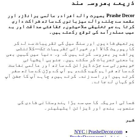
ذریعے بھروسہ مند
Prashe Decor بصیرت والے افراد، عالمی برانڈز، اور
مقصد سے چلنے والے میزبانوں کے ساتھ شراکت داری
کرتا ہے جو تخلیقی صلاحیتوں، ثقافتی صداقت اور بے
عیب عملدرآمد کی توقع رکھتے ہیں۔
پرتعیش شادیوں اور سنگ میل کی تقریبات سے لے کر
کارپوریٹ گالا اور خیراتی تقریبات تک—کلائنٹس
پراشے پر بھروسہ کرتے ہیں کہ وہ دنیا میں کہیں بھی
بامعنی تجربات کر سکتے ہیں۔ جنوبی ایشیائی
خوبصورتی سے جڑے ڈیزائن کے ساتھ اور عالمی نفاست
کے ساتھ فراہم کیے گئے، ہم آپ کے وژن کے ساتھ سفر
کرتے ہیں اور اسے زندہ کرتے ہیں، چاہے آپ کا جشن آپ
کو کہاں لے جائے۔
شمالی امریکہ کا سب سے بڑا ہندوستانی شادی کی
منصوبہ بندی اور ڈیزائن ایٹیلیئر۔
شہر
NYC | PrasheDecor.com