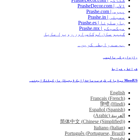
شکاگو | PrasheDecor.com
ڈلاس | PrasheDecor.com
پیرس | Prashe.com
ممبئی | Prashe.in
بارسلونا | Prashe.es
میکسیکو | Prashe.mx
کیبو سان لوکاس اور رویرا مایا
ہم سے رابطہ کریں۔
رازداری کی پالیسی
شرائط و ضوابط
MoodUS میڈیا کی طرف سے سائٹ | ایک ڈیجیٹل مارکیٹنگ ایجنسی
English
Français
(
French
)
हिन्दी
(
Hindi
)
Español
(
Spanish
)
العربية
(
Arabic
)
简体中文
(
Chinese (Simplified)
)
Italiano
(
Italian
)
Português
(
Portuguese, Brazil
)
Punjabi