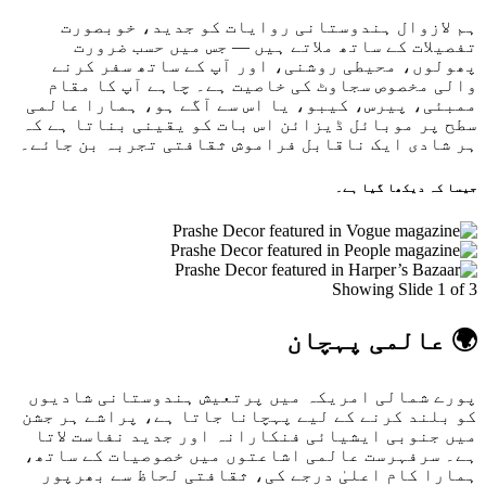
ہم لازوال ہندوستانی روایات کو جدید، خوبصورت
تفصیلات کے ساتھ ملاتے ہیں — جس میں حسب ضرورت
پھولوں، محیطی روشنی، اور آپ کے ساتھ سفر کرنے
والی مخصوص سجاوٹ کی خاصیت ہے۔ چاہے آپ کا مقام
ممبئی، پیرس، کیبو، یا اس سے آگے ہو، ہمارا عالمی
سطح پر موبائل ڈیزائن اس بات کو یقینی بناتا ہے کہ
ہر شادی ایک ناقابل فراموش ثقافتی تجربہ بن جائے۔
جیسا کہ دیکھا گیا ہے۔
Showing Slide 1 of 3
🌍 عالمی پہچان
پورے شمالی امریکہ میں پرتعیش ہندوستانی شادیوں
کو بلند کرنے کے لیے پہچانا جاتا ہے، پراشے ہر جشن
میں جنوبی ایشیائی فنکارانہ اور جدید نفاست لاتا
ہے۔ سرفہرست عالمی اشاعتوں میں خصوصیات کے ساتھ،
ہمارا کام اعلیٰ درجے کی، ثقافتی لحاظ سے بھرپور