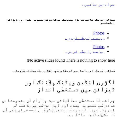
مواد پر جائیں۔
شمالی امریکہ کا سب سے بڑا ہندوستانی شادی کی منصوبہ بندی اور ڈیزائن
ایٹیلیئر
Photos
ہم سے رابطہ کریں۔
Photos
ہم سے رابطہ کریں۔
No active slides found
There is nothing to show here!
شمالی امریکہ اور دنیا بھر کے مقامات پر لگژری ہندوستانی شادیاں۔
لگژری انڈین ویڈنگ پلاننگ اور
ڈیزائن میں دستخطی انداز
پراشے کا دستخطی جمالیاتی عیش و آرام کی ہندوستانی
شادی کی منصوبہ بندی اور ڈیزائن کو پورے شمالی
امریکہ میں نئے سرے سے متعین کرتا ہے — جہاں بھی آپ
کا جشن منایا جاتا ہے۔