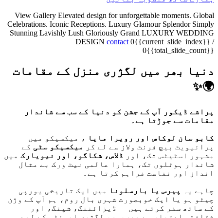
View Gallery
Elevated design for unforgettable moments.
Global
Celebrations. Iconic Receptions.
Luxury
Glamour
Splendor
Simply
Stunning
Lavishly Lush
Gloriously Grand
LUXURY WEDDING
DESIGN
contact
0{{current_slide_index}}
/
0{{total_slide_count}}
دنیا بھر میں لگژری منزل کے مقامات
🌍✨
پراشے ڈیکور آپ کے جشن کو دنیا کے سب سے شاندار
مقامات سے جوڑتا ہے۔
کابو سان لوکاس اور رویرا مایا
، میکسیکو میں
پرائیویٹ بیچ فرنٹ ولاز سے لے کر
میکسیکو سٹی
کے
مشہور اسٹیٹس تک، اور
ڈلاس، شکاگو، اور نیویارک
میں
شاندار ہوٹلوں تک، ہمارا عالمی نیٹ ورک بے مثال
انداز اور نفاست فراہم کرتا ہے۔
چاہے یہ
پیرس یا بارسلونا
میں ایک تاریخی یورپی
چیٹو ہو یا ایک خوبصورت شہری بال روم، ہم آپ کے وژن
کے ساتھ سفر کرتے ہیں — ڈیزائننگ، شپنگ، اور
ثقافتی اعتبار سے بھرپور، لگژری ایونٹس کے لیے