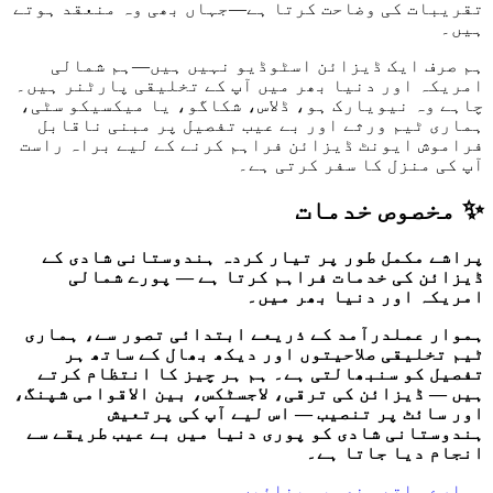
تقریبات کی وضاحت کرتا ہے—جہاں بھی وہ منعقد ہوتے
ہیں۔
ہم صرف ایک ڈیزائن اسٹوڈیو نہیں ہیں—ہم شمالی
امریکہ اور دنیا بھر میں آپ کے تخلیقی پارٹنر ہیں۔
چاہے وہ نیویارک ہو، ڈلاس، شکاگو، یا میکسیکو سٹی،
ہماری ٹیم ورثے اور بے عیب تفصیل پر مبنی ناقابل
فراموش ایونٹ ڈیزائن فراہم کرنے کے لیے براہ راست
آپ کی منزل کا سفر کرتی ہے۔
✨ مخصوص خدمات
پراشے مکمل طور پر تیار کردہ ہندوستانی شادی کے
ڈیزائن کی خدمات فراہم کرتا ہے — پورے شمالی
امریکہ اور دنیا بھر میں۔
ہموار عملدرآمد کے ذریعے ابتدائی تصور سے، ہماری
ٹیم تخلیقی صلاحیتوں اور دیکھ بھال کے ساتھ ہر
تفصیل کو سنبھالتی ہے۔ ہم ہر چیز کا انتظام کرتے
ہیں — ڈیزائن کی ترقی، لاجسٹکس، بین الاقوامی شپنگ،
اور سائٹ پر تنصیب — اس لیے آپ کی پرتعیش
ہندوستانی شادی کو پوری دنیا میں بے عیب طریقے سے
انجام دیا جاتا ہے۔
ہمارے ساتھ منصوبہ بنائیں