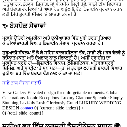
ਨਿਊਯਾਰਕ, ਡੱਲਾਸ, ਸ਼ਿਕਾਗੋ, ਜਾਂ ਮੈਕਸੀਕੋ ਸਿਟੀ ਹੋਵੇ, ਸਾਡੀ ਟੀਮ ਵਿਰਾਸਤ
ਅਤੇ ਬੇਦਾਗ਼ ਵੇਰਵਿਆਂ ‘ਤੇ ਆਧਾਰਿਤ ਅਭੁੱਲ ਇਵੈਂਟ ਡਿਜ਼ਾਈਨ ਪ੍ਰਦਾਨ ਕਰਨ
ਲਈ ਸਿੱਧੇ ਤੁਹਾਡੀ ਮੰਜ਼ਿਲ ‘ਤੇ ਯਾਤਰਾ ਕਰਦੀ ਹੈ।
✨ ਬੇਸਪੋਕ ਸੇਵਾਵਾਂ
ਪ੍ਰਾਸ਼ੇ ਉੱਤਰੀ ਅਮਰੀਕਾ ਅਤੇ ਦੁਨੀਆ ਭਰ ਵਿੱਚ ਪੂਰੀ ਤਰ੍ਹਾਂ ਤਿਆਰ
ਕੀਤੀਆਂ ਭਾਰਤੀ ਵਿਆਹ ਡਿਜ਼ਾਈਨ ਸੇਵਾਵਾਂ ਪ੍ਰਦਾਨ ਕਰਦਾ ਹੈ।
ਸ਼ੁਰੂਆਤੀ ਸੰਕਲਪ ਤੋਂ ਲੈ ਕੇ ਸਹਿਜ ਕਾਰਜਸ਼ੀਲਤਾ ਤੱਕ, ਸਾਡੀ ਟੀਮ ਹਰ ਵੇਰਵੇ ਨੂੰ
ਰਚਨਾਤਮਕਤਾ ਅਤੇ ਦੇਖਭਾਲ ਨਾਲ ਸੰਭਾਲਦੀ ਹੈ। ਅਸੀਂ ਹਰ ਚੀਜ਼ ਦਾ
ਪ੍ਰਬੰਧਨ ਕਰਦੇ ਹਾਂ—ਡਿਜ਼ਾਈਨ ਵਿਕਾਸ, ਲੌਜਿਸਟਿਕਸ, ਅੰਤਰਰਾਸ਼ਟਰੀ
ਸ਼ਿਪਿੰਗ, ਅਤੇ ਸਾਈਟ ‘ਤੇ ਸਥਾਪਨਾ—ਤਾਂ ਜੋ ਤੁਹਾਡਾ ਲਗਜ਼ਰੀ ਭਾਰਤੀ ਵਿਆਹ
ਦੁਨੀਆ ਭਰ ਵਿੱਚ ਬੇਦਾਗ਼ ਢੰਗ ਨਾਲ ਕੀਤਾ ਜਾ ਸਕੇ।
ਸਾਡੇ ਨਾਲ ਯੋਜਨਾ ਬਣਾਓ
View Gallery
Elevated design for unforgettable moments.
Global
Celebrations. Iconic Receptions.
Luxury
Glamour
Splendor
Simply
Stunning
Lavishly Lush
Gloriously Grand
LUXURY WEDDING
DESIGN
contact
0{{current_slide_index}}
/
0{{total_slide_count}}
ਦੁਨੀਆ ਭਰ ਵਿੱਚ ਲਗਜ਼ਰੀ ਡੈਸਟੀਨੇਸ਼ਨ ਸਥਾਨ 🌍