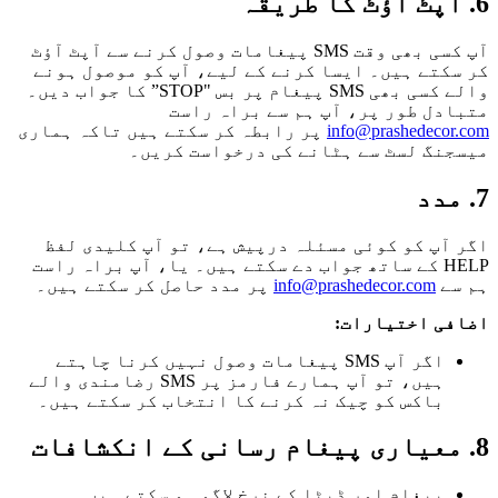
6. آپٹ آؤٹ کا طریقہ
آپ کسی بھی وقت SMS پیغامات وصول کرنے سے آپٹ آؤٹ
کر سکتے ہیں۔ ایسا کرنے کے لیے، آپ کو موصول ہونے
والے کسی بھی SMS پیغام پر بس "STOP” کا جواب دیں۔
متبادل طور پر، آپ ہم سے براہ راست
info@prashedecor.com
پر رابطہ کر سکتے ہیں تاکہ ہماری
میسجنگ لسٹ سے ہٹانے کی درخواست کریں۔
7. مدد
اگر آپ کو کوئی مسئلہ درپیش ہے، تو آپ کلیدی لفظ
HELP کے ساتھ جواب دے سکتے ہیں۔ یا، آپ براہ راست
ہم سے
info@prashedecor.com
پر مدد حاصل کر سکتے ہیں۔
اضافی اختیارات:
اگر آپ SMS پیغامات وصول نہیں کرنا چاہتے
ہیں، تو آپ ہمارے فارمز پر SMS رضامندی والے
باکس کو چیک نہ کرنے کا انتخاب کر سکتے ہیں۔
8. معیاری پیغام رسانی کے انکشافات
پیغام اور ڈیٹا کے نرخ لاگو ہو سکتے ہیں۔