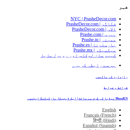
شہر
NYC | PrasheDecor.com
شکاگو | PrasheDecor.com
ڈلاس | PrasheDecor.com
پیرس | Prashe.com
ممبئی | Prashe.in
بارسلونا | Prashe.es
میکسیکو | Prashe.mx
کیبو سان لوکاس اور رویرا مایا
ہم سے رابطہ کریں۔
رازداری کی پالیسی
شرائط و ضوابط
MoodUS میڈیا کی طرف سے سائٹ | ایک ڈیجیٹل مارکیٹنگ ایجنسی
English
Français
(
French
)
हिन्दी
(
Hindi
)
Español
(
Spanish
)