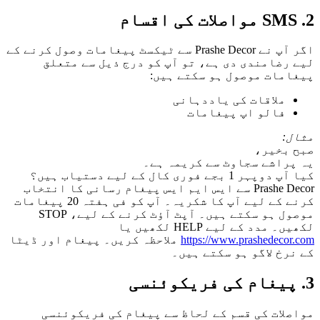
2. SMS مواصلات کی اقسام
اگر آپ نے Prashe Decor سے ٹیکسٹ پیغامات وصول کرنے کے
لیے رضامندی دی ہے، تو آپ کو درج ذیل سے متعلق
پیغامات موصول ہو سکتے ہیں:
ملاقات کی یاددہانی
فالو اپ پیغامات
مثال:
صبح بخیر،
یہ پراشے سجاوٹ سے کریمہ ہے۔
کیا آپ دوپہر 1 بجے فوری کال کے لیے دستیاب ہیں؟
Prashe Decor سے ایس ایم ایس پیغام رسانی کا انتخاب
کرنے کے لیے آپ کا شکریہ۔ آپ کو فی ہفتہ 20 پیغامات
موصول ہو سکتے ہیں۔ آپٹ آؤٹ کرنے کے لیے، STOP
لکھیں۔ مدد کے لیے HELP لکھیں یا
https://www.prashedecor.com
ملاحظہ کریں۔ پیغام اور ڈیٹا
کے نرخ لاگو ہو سکتے ہیں۔
3. پیغام کی فریکوئنسی
مواصلات کی قسم کے لحاظ سے پیغام کی فریکوئنسی