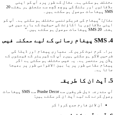
مختلف ہو سکتی ہے۔ مثال کے طور پر، آپ کو اپنی
ملاقاتوں اور بلنگ کی پوچھ گچھ سے متعلق ہر ہفتے 20
SMS پیغامات موصول ہو سکتے ہیں۔
مثال:
"پیغام کی فریکوئنسی مختلف ہو سکتی ہے۔ آپ کو
اپنی ملاقاتوں یا اکاؤنٹ کی حیثیت کے بارے میں فی
ہفتہ 20 SMS پیغامات موصول ہو سکتے ہیں۔”
4. SMS پیغام رسانی کے لیے ممکنہ فیس
براہ کرم نوٹ کریں کہ معیاری پیغام اور ڈیٹا کی
شرحیں لاگو ہو سکتی ہیں، آپ کے کیریئر کے قیمتوں کے
پلان پر منحصر ہے۔ یہ فیس مختلف ہو سکتی ہے اگر
پیغام مقامی طور پر یا بین الاقوامی طور پر بھیجا
جاتا ہے۔
5. آپٹ ان کا طریقہ
آپ مندرجہ ذیل طریقوں سے Prashe Decor سے SMS پیغامات
وصول کرنے کے لیے آپٹ ان کر سکتے ہیں:
آن لائن فارم جمع کروا کر