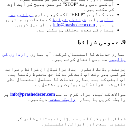
آپ کسی بھی وقت "STOP” کو متن بھیج کر آپٹ آؤٹ
کر سکتے ہیں۔
مدد کے لیے، "HELP” لکھ کر، ہماری
پرائیویسی
پالیسی
اور
شرائط و ضوابط
کے صفحات پر جائیں،
یا ہمیں
info@prashedecor.com
پر ای میل کریں۔
پیغام کی تعدد مختلف ہو سکتی ہے۔
9. عمومی شرائط
ہماری خدمات کا استعمال کرکے، آپ ہماری
رازداری کی
پالیسی
سے بھی اتفاق کرتے ہیں۔
پریشے ویڈنگ ڈیکور اینڈ برائیڈل ان شرائط و ضوابط
کو کسی بھی وقت اپ ڈیٹ کرنے کا حق محفوظ رکھتا ہے۔
اپ ڈیٹس کے بعد ہماری خدمات کا مسلسل استعمال نظر
ثانی شدہ شرائط کی قبولیت پر مشتمل ہے۔
سوالات کے لیے، براہ کرم ہم سے
info@prashedecor.com
پر
رابطہ کریں یا ہمارا
رابطہ صفحہ
دیکھیں۔
شمالی امریکہ کا سب سے بڑا ہندوستانی شادی کی
منصوبہ بندی اور ڈیزائن ایٹیلیئر۔