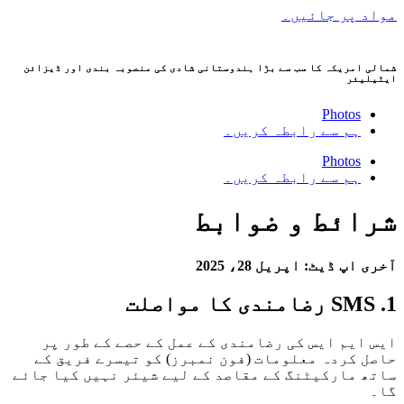
مواد پر جائیں۔
شمالی امریکہ کا سب سے بڑا ہندوستانی شادی کی منصوبہ بندی اور ڈیزائن
ایٹیلیئر
Photos
ہم سے رابطہ کریں۔
Photos
ہم سے رابطہ کریں۔
شرائط و ضوابط
آخری اپ ڈیٹ: اپریل 28، 2025
1. SMS رضامندی کا مواصلت
ایس ایم ایس کی رضامندی کے عمل کے حصے کے طور پر
حاصل کردہ معلومات (فون نمبرز) کو تیسرے فریق کے
ساتھ مارکیٹنگ کے مقاصد کے لیے شیئر نہیں کیا جائے
گا۔