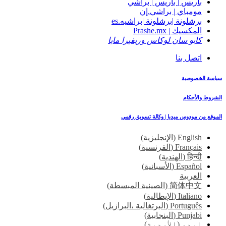
باريس | باريس | براشي
مومباي | براشي.إن
برشلونة |برشلونة |براشيه.es
المكسيك | Prashe.mx
كابو سان لوكاس وريفيرا مايا
اتصل بنا
سياسة الخصوصية
الشروط والأحكام
الموقع من مودوس ميديا | وكالة تسويق رقمي
English
(
الإنجليزية
)
Français
(
الفرنسية
)
हिन्दी
(
الهندية
)
Español
(
الأسبانية
)
العربية
简体中文
(
الصينية المبسطة
)
Italiano
(
الإيطالية
)
Português
(
البرتغالية ،البرازيل
)
Punjabi
(
البنجابية
)
اردو
(
الأردية
)