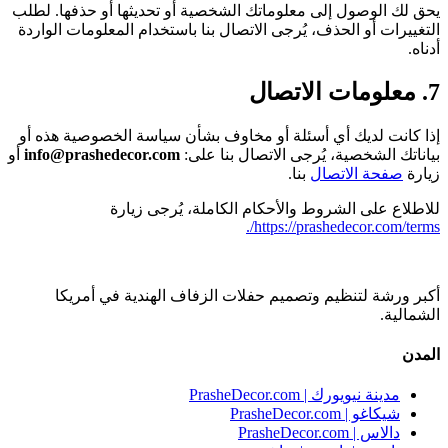
يحق لك الوصول إلى معلوماتك الشخصية أو تحديثها أو حذفها. لطلب
التغييرات أو الحذف، يُرجى الاتصال بنا باستخدام المعلومات الواردة
أدناه.
7. معلومات الاتصال
إذا كانت لديك أي أسئلة أو مخاوف بشأن سياسة الخصوصية هذه أو
بياناتك الشخصية، يُرجى الاتصال بنا على:
info@prashedecor.com
أو
زيارة
صفحة الاتصال
بنا.
للاطلاع على الشروط والأحكام الكاملة، يُرجى زيارة
https://prashedecor.com/terms/.
أكبر ورشة لتنظيم وتصميم حفلات الزفاف الهندية في أمريكا
الشمالية.
المدن
مدينة نيويورك | PrasheDecor.com
شيكاغو | PrasheDecor.com
دالاس | PrasheDecor.com